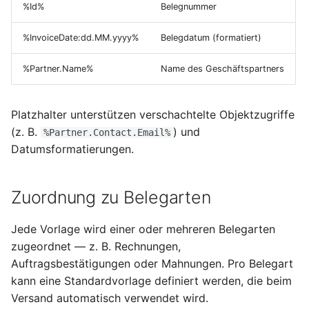
%Id%
Belegnummer
Terminmonitor
Packungsübersicht
Kostenträger
%InvoiceDate:dd.MM.yyyy%
Belegdatum (formatiert)
Absatzpläne
Ladungsträger
Bankkontoübersicht
%Partner.Name%
Name des Geschäftspartners
Änderungsaufträge
Verpackungseinheiten
Diamant-Integration
Platzhalter unterstützen verschachtelte Objektzugriffe
Provisionen
Abwertungstabellen und
(z. B.
) und
Controlling
%Partner.Contact.Email%
Bewertungsschemas
Datumsformatierungen.
Umsatzplanung
Gutschriftsanzeigen
Lagerauswertungen
Vertriebsauswertungen
Zuordnung zu Belegarten
Wareneingangsbereiche
Zuschlagskonfigurationen
Jede Vorlage wird einer oder mehreren Belegarten
zugeordnet — z. B. Rechnungen,
Auftragsbestätigungen oder Mahnungen. Pro Belegart
kann eine Standardvorlage definiert werden, die beim
Versand automatisch verwendet wird.