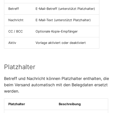
i
Mahnwesen
Lieferbedingungen
Lieferscheine
Umlagerungsbestellungen
Inventur
Betriebskalender
Sendungen
Normen und Vorschriften
Abwesenheiten
Betreff
E-Mail-Betreff (unterstützt Platzhalter)
t
Sachkonten
Versandarten
Rechnungen
Einkaufsauswertungen
Seriennummern
Werkstoffe
Erwartete Wareneingänge
Reklamationen
Einschreibung
Nachricht
E-Mail-Text (unterstützt Platzhalter)
i
a
CC / BCC
Optionale Kopie-Empfänger
Steuersätze und
Länder
Verträge
Versorgungsbereiche
Versanddienstleister
Materialverfügbarkeitsmonitor
Perioden
Steuerschlüssel
l
Aktiv
Vorlage aktiviert oder deaktiviert
Produktkonfiguratoren
Lieferpläne
Bestandskorrektur
Werkzeugverwaltung
Anwesenheit
i
Produktkostenkalkulation
Notizen
Preislisten
Sperrungen
Fremdfertigung
NFC-Tags
s
SEPA-Lastschriftmandate
Platzhalter
i
Datenimport
Verkaufskonditionen
Lagerprotokoll
Factoring
e
Betreff und Nachricht können Platzhalter enthalten, die
Suchen und Filtern
Rabattgruppen
Bedarfsübersicht
beim Versand automatisch mit den Belegdaten ersetzt
r
Profit-Center
werden.
Frachttarife
Dispoübersicht
t
Kostenarten
Platzhalter
Beschreibung
Verfügbarkeitsübersicht
MRP-Bereiche
Kostenstellen