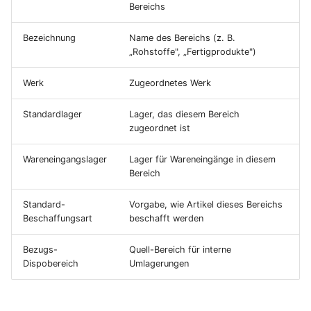
Bereichs
i
Mahnwesen
Lieferbedingungen
Lieferscheine
Umlagerungsbestellungen
Betriebskalender
Sendungen
Normen und Vorschriften
Abwesenheiten
t
Bezeichnung
Name des Bereichs (z. B.
„Rohstoffe", „Fertigprodukte")
Sachkonten
Versandarten
Rechnungen
Einkaufsauswertungen
Werkstoffe
Erwartete Wareneingänge
Reklamationen
Einschreibung
i
Werk
Zugeordnetes Werk
a
Steuersätze und
Länder
Verträge
Versanddienstleister
Materialverfügbarkeitsmonitor
Perioden
Steuerschlüssel
l
Standardlager
Lager, das diesem Bereich
Produktkonfiguratoren
Lieferpläne
Werkzeugverwaltung
Anwesenheit
zugeordnet ist
i
Produktkostenkalkulation
Notizen
Preislisten
Fremdfertigung
NFC-Tags
s
Wareneingangslager
Lager für Wareneingänge in diesem
SEPA-Lastschriftmandate
Bereich
i
Datenimport
Verkaufskonditionen
Standard-
Vorgabe, wie Artikel dieses Bereichs
Factoring
e
Beschaffungsart
beschafft werden
Suchen und Filtern
Rabattgruppen
r
Profit-Center
Bezugs-
Quell-Bereich für interne
Frachttarife
t
Dispobereich
Umlagerungen
Kostenarten
Verfügbarkeitsübersicht
Kostenstellen