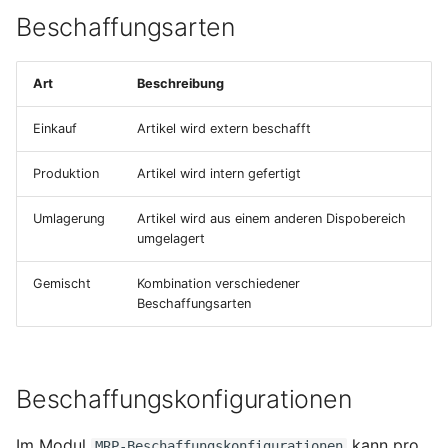
Beschaffungsarten
Terminmonitor
Kostenträger
Absatzpläne
Art
Beschreibung
Bankkontoübersicht
Änderungsaufträge
Einkauf
Artikel wird extern beschafft
Diamant-Integration
Provisionen
Produktion
Artikel wird intern gefertigt
Controlling
Umsatzplanung
Umlagerung
Artikel wird aus einem anderen Dispobereich
umgelagert
Gutschriftsanzeigen
Vertriebsauswertungen
Gemischt
Kombination verschiedener
Beschaffungsarten
Zuschlagskonfigurationen
Beschaffungskonfigurationen
Im Modul
kann pro
MRP-Beschaffungskonfigurationen