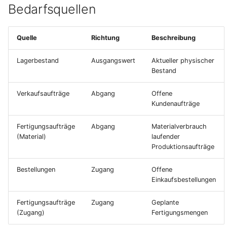
Bedarfsquellen
Terminmonitor
Kostenträger
Absatzpläne
Quelle
Richtung
Beschreibung
Bankkontoübersicht
Änderungsaufträge
Lagerbestand
Ausgangswert
Aktueller physischer
Bestand
Diamant-Integration
Provisionen
Verkaufsaufträge
Abgang
Offene
Controlling
Kundenaufträge
Umsatzplanung
Gutschriftsanzeigen
Fertigungsaufträge
Abgang
Materialverbrauch
Vertriebsauswertungen
(Material)
laufender
Produktionsaufträge
Zuschlagskonfigurationen
Bestellungen
Zugang
Offene
Einkaufsbestellungen
Fertigungsaufträge
Zugang
Geplante
(Zugang)
Fertigungsmengen