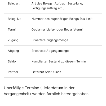
i
Belegart
Art des Belegs (Auftrag, Bestellung,
Mahnwesen
Lieferbedingungen
Lieferscheine
Umlagerungsbestellungen
Betriebskalender
Sendungen
Normen und Vorschriften
Abwesenheiten
Fertigungsauftrag etc.)
t
Sachkonten
Versandarten
Rechnungen
Einkaufsauswertungen
Werkstoffe
Erwartete Wareneingänge
Reklamationen
Einschreibung
Beleg-Nr.
Nummer des zugehörigen Belegs (als Link)
i
a
Termin
Geplanter Liefer- oder Bedarfstermin
Steuersätze und
Länder
Verträge
Versanddienstleister
Materialverfügbarkeitsmonitor
Perioden
Steuerschlüssel
l
Zugang
Erwartete Zugangsmenge
Produktkonfiguratoren
Lieferpläne
Werkzeugverwaltung
Anwesenheit
i
Produktkostenkalkulation
Abgang
Erwartete Abgangsmenge
Notizen
Preislisten
Fremdfertigung
NFC-Tags
s
SEPA-Lastschriftmandate
Saldo
Kumulierter Bestand zu diesem Termin
i
Datenimport
Verkaufskonditionen
Factoring
e
Partner
Lieferant oder Kunde
Suchen und Filtern
Rabattgruppen
r
Profit-Center
Überfällige Termine (Lieferdatum in der
Frachttarife
t
Vergangenheit) werden farblich hervorgehoben.
Kostenarten
Verfügbarkeitsübersicht
Kostenstellen