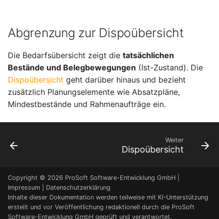
Abgrenzung zur Dispoübersicht
Die Bedarfsübersicht zeigt die
tatsächlichen
Bestände und Belegbewegungen
(Ist-Zustand). Die
Dispoübersicht
geht darüber hinaus und bezieht
zusätzlich Planungselemente wie Absatzpläne,
Mindestbestände und Rahmenaufträge ein.
Weiter
Dispoübersicht
Copyright © 2026 ProSoft Software-Entwicklung GmbH |
Impressum
|
Datenschutzerklärung
Inhalte dieser Dokumentation werden teilweise mit KI-Unterstützung
erstellt und vor Veröffentlichung redaktionell durch die ProSoft
Software-Entwicklung GmbH geprüft und verantwortet.