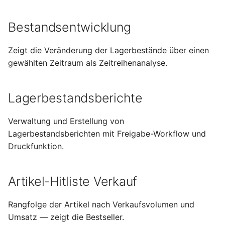
Einkaufsvolumen
i
Mahnwesen
Lieferanten
Lieferbedingungen
Lieferscheine
Umlagerungsbestellungen
Betriebskalender
Sendungen
Normen und Vorschriften
Abwesenheiten
Bestandsentwicklung
t
Sachkonten
Bestellobligo
Versandarten
Rechnungen
Einkaufsauswertungen
Werkstoffe
Erwartete Wareneingänge
Reklamationen
Einschreibung
i
Zeigt die Veränderung der Lagerbestände über einen
a
gewählten Zeitraum als Zeitreihenanalyse.
Steuersätze und
Export
Länder
Verträge
Versanddienstleister
Materialverfügbarkeitsmonitor
Perioden
Steuerschlüssel
l
Produktkonfiguratoren
Lieferpläne
Werkzeugverwaltung
Anwesenheit
Lagerbestandsberichte
i
Produktkostenkalkulation
Notizen
Preislisten
Fremdfertigung
NFC-Tags
s
Verwaltung und Erstellung von
SEPA-Lastschriftmandate
Lagerbestandsberichten mit Freigabe-Workflow und
i
Datenimport
Verkaufskonditionen
Druckfunktion.
Factoring
e
Suchen und Filtern
Rabattgruppen
r
Profit-Center
Artikel-Hitliste Verkauf
Frachttarife
t
Kostenarten
Rangfolge der Artikel nach Verkaufsvolumen und
Verfügbarkeitsübersicht
Umsatz — zeigt die Bestseller.
Kostenstellen