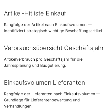
Terminmonitor
Kostenträger
Artikel-Hitliste Einkauf
Absatzpläne
Bankkontoübersicht
Rangfolge der Artikel nach Einkaufsvolumen —
Änderungsaufträge
identifiziert strategisch wichtige Beschaffungsartikel.
Diamant-Integration
Provisionen
Verbrauchsübersicht Geschäftsjahr
Controlling
Umsatzplanung
Artikelverbrauch pro Geschäftsjahr für die
Gutschriftsanzeigen
Jahresplanung und Budgetierung.
Vertriebsauswertungen
Zuschlagskonfigurationen
Einkaufsvolumen Lieferanten
Rangfolge der Lieferanten nach Einkaufsvolumen —
Grundlage für Lieferantenbewertung und
Verhandlungen.