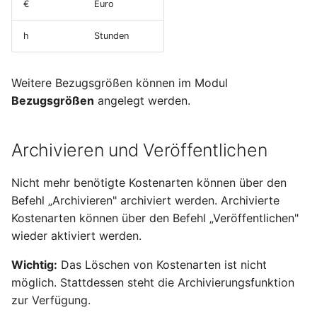
€
Euro
Terminmonitor
Packungsübersicht
h
Stunden
Absatzpläne
Ladungsträger
Weitere Bezugsgrößen können im Modul
Änderungsaufträge
Verpackungseinheiten
Bezugsgrößen
angelegt werden.
Provisionen
Abwertungstabellen und
Bewertungsschemas
Archivieren und Veröffentlichen
Umsatzplanung
Lagerauswertungen
Nicht mehr benötigte Kostenarten können über den
Vertriebsauswertungen
Befehl „Archivieren" archiviert werden. Archivierte
Wareneingangsbereiche
Kostenarten können über den Befehl „Veröffentlichen"
Zuschlagskonfigurationen
wieder aktiviert werden.
Wichtig:
Das Löschen von Kostenarten ist nicht
möglich. Stattdessen steht die Archivierungsfunktion
zur Verfügung.