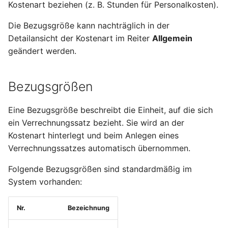
Kostenart beziehen (z. B. Stunden für Personalkosten).
i
Lieferbedingungen
Lieferscheine
Umlagerungsbestellungen
Inventur
Betriebskalender
Sendungen
Normen und Vorschriften
Abwesenheiten
Die Bezugsgröße kann nachträglich in der
t
Detailansicht der Kostenart im Reiter
Allgemein
Versandarten
Rechnungen
Einkaufsauswertungen
Seriennummern
Werkstoffe
Erwartete Wareneingänge
Reklamationen
Einschreibung
i
geändert werden.
a
Länder
Verträge
Versorgungsbereiche
Versanddienstleister
Materialverfügbarkeitsmonitor
Perioden
l
Bezugsgrößen
Produktkonfiguratoren
Lieferpläne
Bestandskorrektur
Werkzeugverwaltung
Anwesenheit
i
Eine Bezugsgröße beschreibt die Einheit, auf die sich
Notizen
Preislisten
Sperrungen
Fremdfertigung
NFC-Tags
s
ein Verrechnungssatz bezieht. Sie wird an der
Kostenart hinterlegt und beim Anlegen eines
i
Datenimport
Verkaufskonditionen
Lagerprotokoll
Verrechnungssatzes automatisch übernommen.
e
Suchen und Filtern
Rabattgruppen
Bedarfsübersicht
Folgende Bezugsgrößen sind standardmäßig im
r
System vorhanden:
Frachttarife
Dispoübersicht
t
Nr.
Bezeichnung
Verfügbarkeitsübersicht
MRP-Bereiche