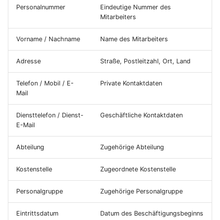
i
Personalnummer
Eindeutige Nummer des
Mahnwesen
Lieferbedingungen
Lieferscheine
Umlagerungsbestellungen
Inventur
Betriebskalender
Sendungen
Normen und Vorschriften
Abwesenheiten
Mitarbeiters
t
Sachkonten
Versandarten
Rechnungen
Einkaufsauswertungen
Seriennummern
Werkstoffe
Erwartete Wareneingänge
Reklamationen
Einschreibung
Vorname / Nachname
Name des Mitarbeiters
i
a
Adresse
Straße, Postleitzahl, Ort, Land
Steuersätze und
Länder
Verträge
Versorgungsbereiche
Versanddienstleister
Perioden
Materialverfügbarkeitsmonitor
Steuerschlüssel
l
Telefon / Mobil / E-
Private Kontaktdaten
Produktkonfiguratoren
Lieferpläne
Bestandskorrektur
Werkzeugverwaltung
Anwesenheit
Mail
i
Produktkostenkalkulation
Notizen
Preislisten
Sperrungen
Fremdfertigung
NFC-Tags
s
Diensttelefon / Dienst-
Geschäftliche Kontaktdaten
SEPA-Lastschriftmandate
E-Mail
i
Datenimport
Verkaufskonditionen
Lagerprotokoll
Factoring
Abteilung
Zugehörige Abteilung
e
Suchen und Filtern
Rabattgruppen
Bedarfsübersicht
r
Kostenstelle
Zugeordnete Kostenstelle
Profit-Center
Frachttarife
Dispoübersicht
t
Personalgruppe
Zugehörige Personalgruppe
Kostenarten
Verfügbarkeitsübersicht
MRP-Bereiche
Eintrittsdatum
Datum des Beschäftigungsbeginns
Kostenstellen