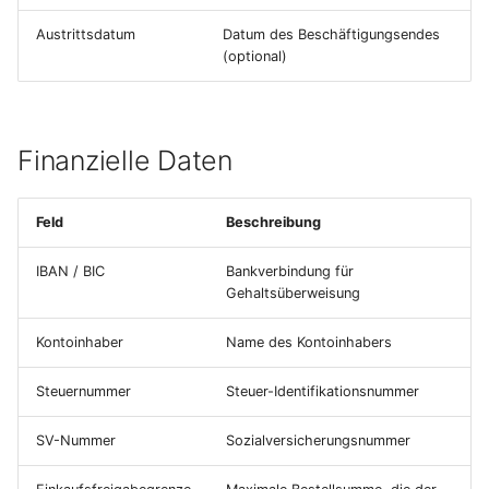
Terminmonitor
Packungsübersicht
Austrittsdatum
Datum des Beschäftigungsendes
Kostenträger
(optional)
Absatzpläne
Ladungsträger
Bankkontoübersicht
Änderungsaufträge
Verpackungseinheiten
Finanzielle Daten
Diamant-Integration
Provisionen
Abwertungstabellen und
Controlling
Bewertungsschemas
Feld
Beschreibung
Umsatzplanung
Gutschriftsanzeigen
Lagerauswertungen
IBAN / BIC
Bankverbindung für
Vertriebsauswertungen
Gehaltsüberweisung
Wareneingangsbereiche
Kontoinhaber
Name des Kontoinhabers
Zuschlagskonfigurationen
Steuernummer
Steuer-Identifikationsnummer
SV-Nummer
Sozialversicherungsnummer