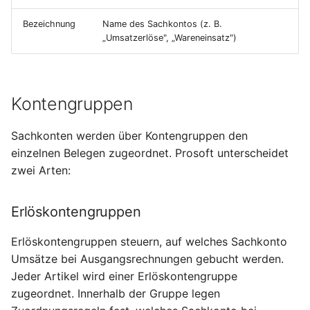
i
Lieferbedingungen
Lieferscheine
Umlagerungsbestellungen
Inventur
Betriebskalender
Sendungen
Normen und Vorschriften
Abwesenheiten
Bezeichnung
Name des Sachkontos (z. B.
t
„Umsatzerlöse", „Wareneinsatz")
Versandarten
Rechnungen
Einkaufsauswertungen
Seriennummern
Werkstoffe
Erwartete Wareneingänge
Reklamationen
Einschreibung
i
a
Länder
Verträge
Versorgungsbereiche
Versanddienstleister
Materialverfügbarkeitsmonitor
Perioden
Kontengruppen
l
Produktkonfiguratoren
Lieferpläne
Bestandskorrektur
Werkzeugverwaltung
Anwesenheit
i
Sachkonten werden über Kontengruppen den
einzelnen Belegen zugeordnet. Prosoft unterscheidet
Notizen
Preislisten
Sperrungen
Fremdfertigung
NFC-Tags
s
zwei Arten:
i
Datenimport
Verkaufskonditionen
Lagerprotokoll
e
Erlöskontengruppen
Suchen und Filtern
Rabattgruppen
Bedarfsübersicht
r
Erlöskontengruppen steuern, auf welches Sachkonto
Frachttarife
Dispoübersicht
Umsätze bei Ausgangsrechnungen gebucht werden.
t
Jeder Artikel wird einer Erlöskontengruppe
Verfügbarkeitsübersicht
MRP-Bereiche
zugeordnet. Innerhalb der Gruppe legen