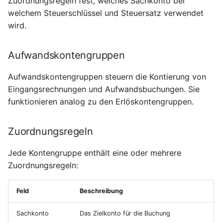
Zuordnungsregeln fest, welches Sachkonto bei
Terminmonitor
Packungsübersicht
welchem Steuerschlüssel und Steuersatz verwendet
wird.
Absatzpläne
Ladungsträger
Aufwandskontengruppen
Änderungsaufträge
Verpackungseinheiten
Aufwandskontengruppen steuern die Kontierung von
Provisionen
Abwertungstabellen und
Eingangsrechnungen und Aufwandsbuchungen. Sie
Bewertungsschemas
funktionieren analog zu den Erlöskontengruppen.
Umsatzplanung
Lagerauswertungen
Zuordnungsregeln
Vertriebsauswertungen
Wareneingangsbereiche
Jede Kontengruppe enthält eine oder mehrere
Zuschlagskonfigurationen
Zuordnungsregeln:
Feld
Beschreibung
Sachkonto
Das Zielkonto für die Buchung