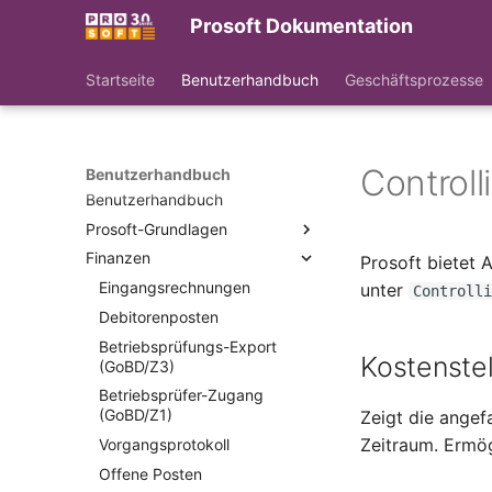
Prosoft Dokumentation
Startseite
Benutzerhandbuch
Geschäftsprozesse
Controll
Benutzerhandbuch
Benutzerhandbuch
Prosoft-Grundlagen
Finanzen
Werke
Prosoft bietet 
Partner & Kunden
Eingangsrechnungen
unter
Controlli
Lieferanten
Debitorenposten
Artikel
Betriebsprüfungs-Export
Kostenstel
(GoBD/Z3)
Artikelgruppen
Betriebsprüfer-Zugang
Zahlungsbedingungen
(GoBD/Z1)
Zeigt die angef
Datumsformeln
Zeitraum. Ermög
Vorgangsprotokoll
Lieferbedingungen
Offene Posten