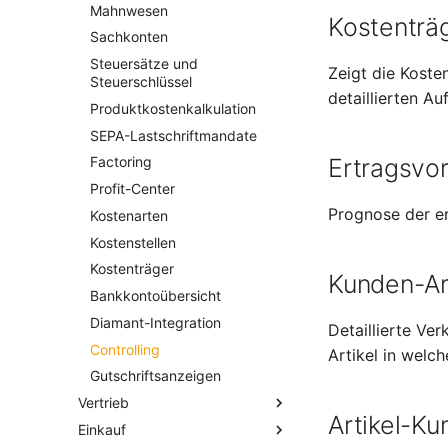
Versandarten
Mahnwesen
Kostenträ
Länder
Sachkonten
Produktkonfiguratoren
Steuersätze und
Zeigt die Koste
Notizen
Steuerschlüssel
detaillierten Au
Datenimport
Produktkostenkalkulation
Suchen und Filtern
SEPA-Lastschriftmandate
Ertragsvo
Factoring
Profit-Center
Prognose der er
Kostenarten
Kostenstellen
Kostenträger
Kunden-Art
Bankkontoübersicht
Diamant-Integration
Detaillierte Ve
Controlling
Artikel in welc
Gutschriftsanzeigen
Vertrieb
Artikel-Ku
Einkauf
Angebote