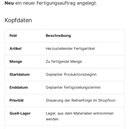
Neu
ein neuer Fertigungsauftrag angelegt.
i
Mahnwesen
Lieferbedingungen
Lieferscheine
Umlagerungsbestellungen
Inventur
Sendungen
Normen und Vorschriften
Abschließen
Abwesenheiten
t
Kopfdaten
Sachkonten
Versandarten
Rechnungen
Einkaufsauswertungen
Seriennummern
Produktionsauftrags-Netz
Erwartete Wareneingänge
Reklamationen
Einschreibung
i
a
Feld
Beschreibung
Steuersätze und
Länder
Verträge
Versorgungsbereiche
Versanddienstleister
Arbeitsplan ergänzen
Perioden
Steuerschlüssel
l
Artikel
Herzustellender Fertigartikel
Produktkonfiguratoren
Lieferpläne
Bestandskorrektur
Freigeben und
Anwesenheit
i
Produktkostenkalkulation
Zurückziehen
Menge
Zu fertigende Menge
Notizen
Preislisten
Sperrungen
NFC-Tags
s
SEPA-Lastschriftmandate
Fertigstellung
Startdatum
Geplanter Produktionsbeginn
i
Datenimport
Verkaufskonditionen
Lagerprotokoll
Factoring
Fremdfertigung
e
Enddatum
Geplanter Fertigstellungstermin
Suchen und Filtern
Rabattgruppen
Bedarfsübersicht
r
Profit-Center
Belegverkettung
Priorität
Steuerung der Reihenfolge im Shopfloor
Frachttarife
Dispoübersicht
t
Quell-Lager
Lager, aus dem Materialien entnommen
Kostenarten
werden
Verfügbarkeitsübersicht
MRP-Bereiche
Kostenstellen