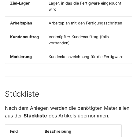
Ziel-Lager
Lager, in das die Fertigware eingebucht
Terminmonitor
Packungsübersicht
wird
Kostenträger
Absatzpläne
Ladungsträger
Arbeitsplan
Arbeitsplan mit den Fertigungsschritten
Bankkontoübersicht
Änderungsaufträge
Verpackungseinheiten
Kundenauftrag
Verknüpfter Kundenauftrag (falls
vorhanden)
Diamant-Integration
Provisionen
Abwertungstabellen und
Markierung
Kundenkennzeichnung für die Fertigware
Controlling
Bewertungsschemas
Umsatzplanung
Gutschriftsanzeigen
Lagerauswertungen
Vertriebsauswertungen
Wareneingangsbereiche
Stückliste
Zuschlagskonfigurationen
Nach dem Anlegen werden die benötigten Materialien
aus der
Stückliste
des Artikels übernommen.
Feld
Beschreibung