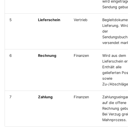
wird eingetrag
Sendung gebuc
5
Lieferschein
Vertrieb
Begleitdokume
Lieferung. Wir
der
Sendungsbuch
versendet mark
6
Rechnung
Finanzen
Wird aus dem
Lieferschein ers
Enthält alle
gelieferten Pos
sowie
Zu-/Abschläge
7
Zahlung
Finanzen
Zahlungseinga
auf die offene
Rechnung gebu
Bei Verzug grei
Mahnprozess.