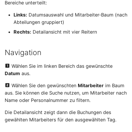
Bereiche unterteilt:
i
Mahnwesen
Session-Status
Lieferbedingungen
Lieferscheine
Umlagerungsbestellungen
Inventur
Betriebskalender
Sendungen
Normen und Vorschriften
Links:
Datumsauswahl und Mitarbeiter-Baum (nach
t
Abteilungen gruppiert)
Sachkonten
Arbeitszeit hinzufügen
Versandarten
Rechnungen
Einkaufsauswertungen
Seriennummern
Werkstoffe
Erwartete Wareneingänge
Reklamationen
i
Rechts:
Detailansicht mit vier Reitern
a
Steuersätze und
Arbeitszeit bearbeiten
Länder
Verträge
Versorgungsbereiche
Versanddienstleister
Materialverfügbarkeitsmonitor
Steuerschlüssel
l
Navigation
Arbeitszeit entfernen
Produktkonfiguratoren
Lieferpläne
Bestandskorrektur
Werkzeugverwaltung
i
Produktkostenkalkulation
Wählen Sie im linken Bereich das gewünschte
Reiter: Pausenzeiten
Notizen
Preislisten
Sperrungen
Fremdfertigung
s
Datum
aus.
SEPA-Lastschriftmandate
i
Manuelle Pause
Datenimport
Verkaufskonditionen
Lagerprotokoll
Wählen Sie den gewünschten
Mitarbeiter
im Baum
Factoring
hinzufügen
e
aus. Sie können die Suche nutzen, um Mitarbeiter nach
Suchen und Filtern
Rabattgruppen
Bedarfsübersicht
r
Name oder Personalnummer zu filtern.
Profit-Center
Manuelle Pause
bearbeiten und entfernen
Frachttarife
Dispoübersicht
t
Die Detailansicht zeigt dann die Buchungen des
Kostenarten
gewählten Mitarbeiters für den ausgewählten Tag.
Reiter: Betriebsdaten
Verfügbarkeitsübersicht
MRP-Bereiche
Kostenstellen