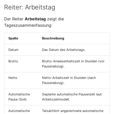
Zuweisungsstatus
Reiter: Arbeitstag
Terminmonitor
Packungsübersicht
Kostenträger
Betriebsdatenbuchung
Absatzpläne
Ladungsträger
Der Reiter
Arbeitstag
zeigt die
hinzufügen
Bankkontoübersicht
Tageszusammenfassung:
Änderungsaufträge
Verpackungseinheiten
Diamant-Integration
Spalte
Beschreibung
Provisionen
Abwertungstabellen und
Controlling
Bewertungsschemas
Datum
Das Datum des Arbeitstags.
Umsatzplanung
Gutschriftsanzeigen
Brutto
Brutto-Anwesenheitszeit in Stunden (vor
Lagerauswertungen
Pausenabzug).
Vertriebsauswertungen
Wareneingangsbereiche
Netto
Netto-Arbeitszeit in Stunden (nach
Zuschlagskonfigurationen
Pausenabzug).
Automatische
Geplante automatische Pausenzeit laut
Pause (Soll)
Arbeitszeitmodell.
Automatische
Tatsächlich angerechnete automatische